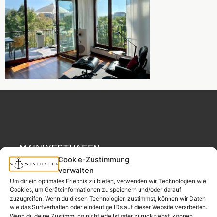
MAINWESTHAFEN
Widerrufsrecht
REAL ESTATE
Cookie-Zustimmung
verwalten
Your neighborhood
Um dir ein optimales Erlebnis zu bieten, verwenden wir Technologien wie
Cookies, um Geräteinformationen zu speichern und/oder darauf
real estate partner.
zuzugreifen. Wenn du diesen Technologien zustimmst, können wir Daten
– since 2017.
wie das Surfverhalten oder eindeutige IDs auf dieser Website verarbeiten.
Wenn du deine Zustimmung nicht erteilst oder zurückziehst, können