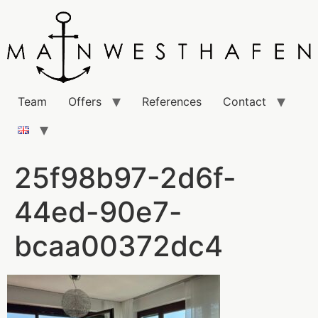
Team
Offers
References
Contact
25f98b97-2d6f-
44ed-90e7-
bcaa00372dc4