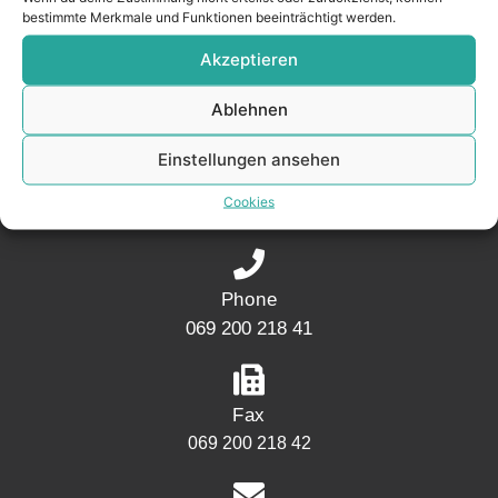
bestimmte Merkmale und Funktionen beeinträchtigt werden.
CONTACT
Akzeptieren
Ablehnen
Address
Einstellungen ansehen
Mainwesthafen Immobilien
Speicherstraße 5
Cookies
60327 Frankfurt
Phone
069 200 218 41
Fax
069 200 218 42