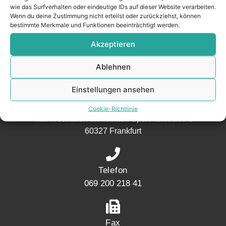
wie das Surfverhalten oder eindeutige IDs auf dieser Website verarbeiten.
aus der
Wenn du deine Zustimmung nicht erteilst oder zurückziehst, können
Nachbarschaft.
bestimmte Merkmale und Funktionen beeinträchtigt werden.
– seit 2017.
Akzeptieren
Ablehnen
KONTAKT
Einstellungen ansehen
Adresse
Cookie-Richtlinie
Mainwesthafen Immobilien Speicherstraße 5
60327 Frankfurt
Telefon
069 200 218 41
Fax