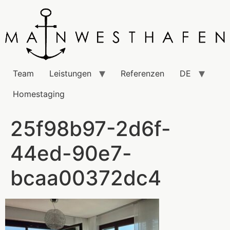
Team
Leistungen
Referenzen
DE
Homestaging
25f98b97-2d6f-
44ed-90e7-
bcaa00372dc4