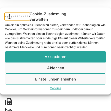
You'll find us here.
Cookie-Zustimmung
verwalten
Um dir ein optimales Erlebnis zu bieten, verwenden wir Technologien wie
Cookies, um Geräteinformationen zu speichern und/oder darauf
zuzugreifen. Wenn du diesen Technologien zustimmst, können wir Daten
wie das Surfverhalten oder eindeutige IDs auf dieser Website verarbeiten.
Wenn du deine Zustimmung nicht erteilst oder zurückziehst, können
Adress
bestimmte Merkmale und Funktionen beeinträchtigt werden.
Mainwesthafen Immobilien
Akzeptieren
Speicherstraße 5
60327 Frankfurt
Ablehnen
Einstellungen ansehen
Phone
Cookies
069 200 218 41
Fax