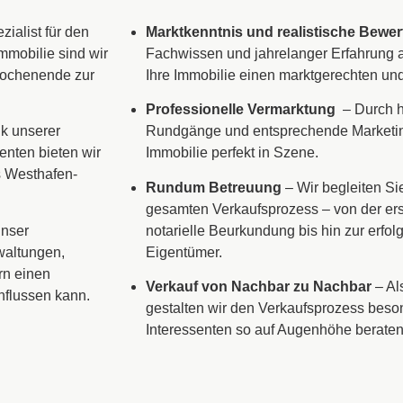
ialist für den
Marktkenntnis und realistische Bewe
mmobilie sind wir
Fachwissen und jahrelanger Erfahrung a
Wochenende zur
Ihre Immobilie einen marktgerechten und
Professionelle Vermarktung
– Durch h
k unserer
Rundgänge und entsprechende Marketingi
enten bieten wir
Immobilie perfekt in Szene.
s Westhafen-
Rundum Betreuung
– Wir begleiten Sie
gesamten Verkaufsprozess – von der er
nser
notarielle Beurkundung bis hin zur erfo
waltungen,
Eigentümer.
rn einen
Verkauf von Nachbar zu Nachbar
– Al
nflussen kann.
gestalten wir den Verkaufsprozess beso
Interessenten so auf Augenhöhe beraten