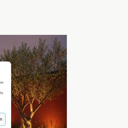
um
Ds
en