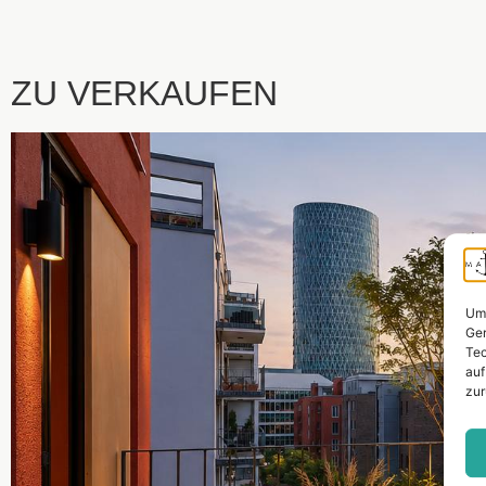
ZU VERKAUFEN
Um 
Ger
Tec
auf
zur