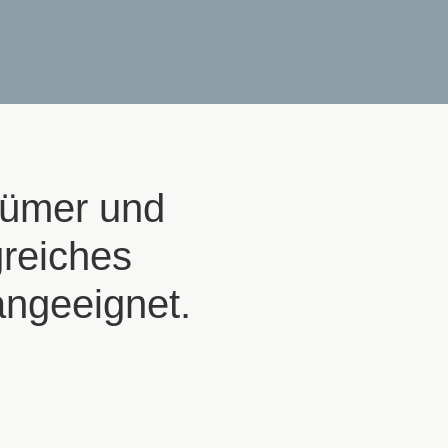
tümer und
greiches
ngeeignet.