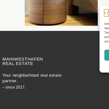
Um 
Ger
Tec
auf
zur
Widerrufsrecht
MAINWESTHAFEN
REAL ESTATE
Your neighborhood real estate
partner.
– since 2017.