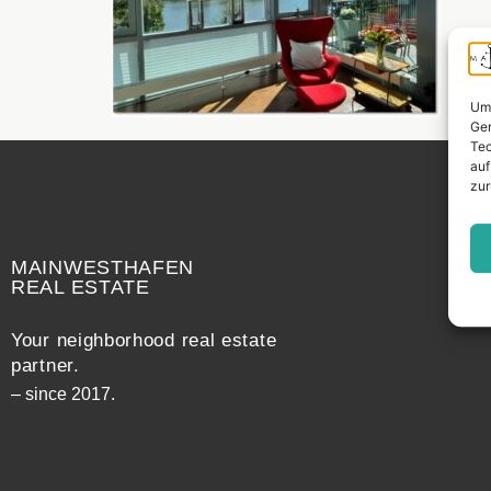
Um 
Ger
Tec
auf
zur
Widerrufsrecht
MAINWESTHAFEN
REAL ESTATE
Your neighborhood real estate
partner.
– since 2017.