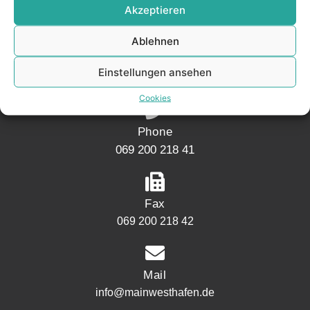
Akzeptieren
Address
Ablehnen
Mainwesthafen Immobilien
Speicherstraße 5
Einstellungen ansehen
60327 Frankfurt
Cookies
Phone
069 200 218 41
Fax
069 200 218 42
Mail
info@mainwesthafen.de