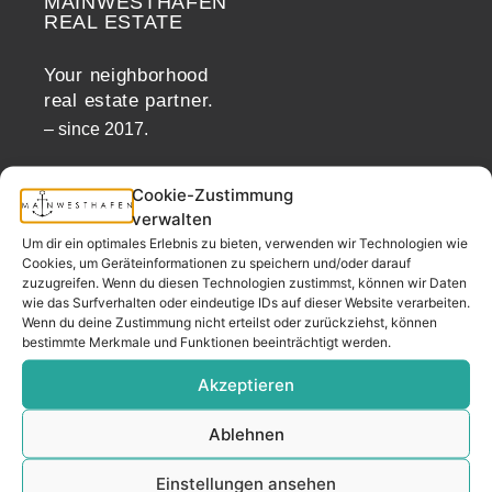
MAINWESTHAFEN
Widerrufsrecht
REAL ESTATE
Your neighborhood
real estate partner.
– since 2017.
Cookie-Zustimmung
CONTACT
verwalten
Um dir ein optimales Erlebnis zu bieten, verwenden wir Technologien wie
Cookies, um Geräteinformationen zu speichern und/oder darauf
zuzugreifen. Wenn du diesen Technologien zustimmst, können wir Daten
Address
wie das Surfverhalten oder eindeutige IDs auf dieser Website verarbeiten.
Mainwesthafen Immobilien
Wenn du deine Zustimmung nicht erteilst oder zurückziehst, können
bestimmte Merkmale und Funktionen beeinträchtigt werden.
Speicherstraße 5
60327 Frankfurt
Akzeptieren
Ablehnen
Phone
Einstellungen ansehen
069 200 218 41