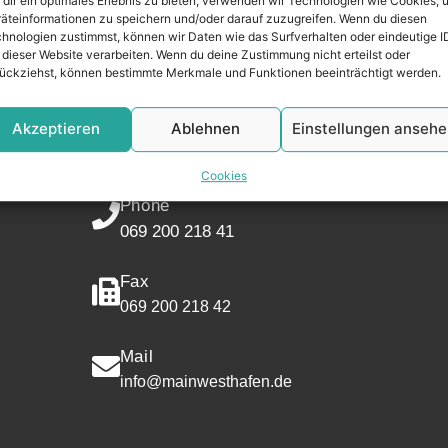
dir ein optimales Erlebnis zu bieten, verwenden wir Technologien wie Cookies, 
äteinformationen zu speichern und/oder darauf zuzugreifen. Wenn du diesen
CONTACT
hnologien zustimmst, können wir Daten wie das Surfverhalten oder eindeutige I
 dieser Website verarbeiten. Wenn du deine Zustimmung nicht erteilst oder
ückziehst, können bestimmte Merkmale und Funktionen beeinträchtigt werden.
Address
Mainwesthafen Immobilien
Akzeptieren
Ablehnen
Einstellungen anseh
Speicherstraße 5
60327 Frankfurt
Cookies
Phone
069 200 218 41
Fax
069 200 218 42
Mail
info@mainwesthafen.de