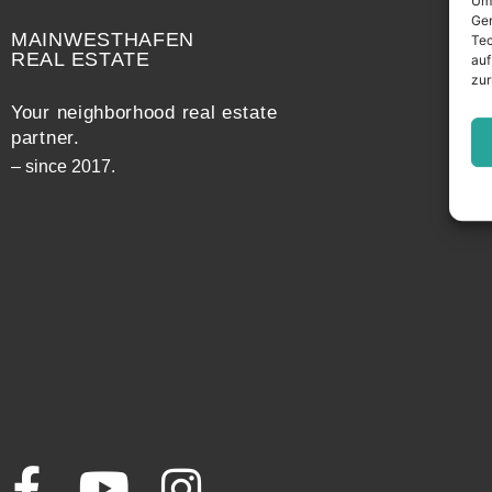
Um 
Ger
MAINWESTHAFEN
Tec
REAL ESTATE
auf
zur
Your neighborhood real estate
partner.
– since 2017.