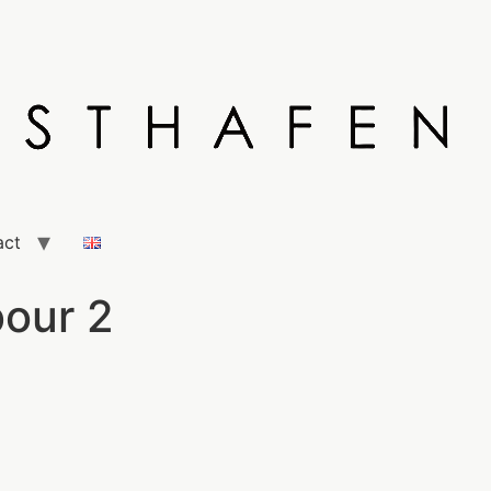
act
bour 2