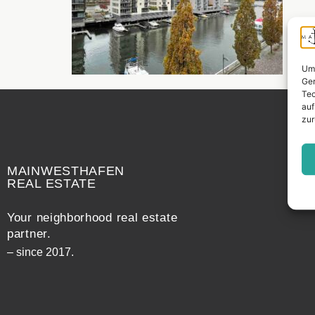
Um 
Ger
Tec
auf
zur
Widerrufsrecht
MAINWESTHAFEN
REAL ESTATE
Your neighborhood real estate
partner.
– since 2017.