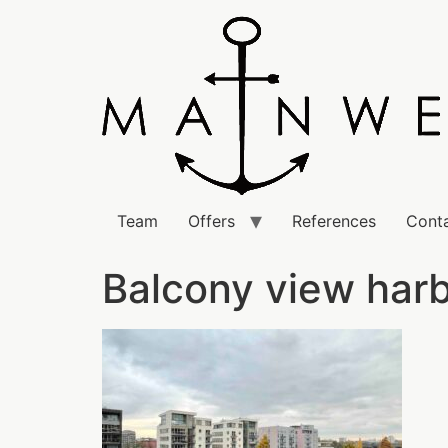
Team
Offers
References
Cont
Balcony view har