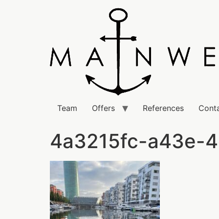
Team
Offers
References
Cont
4a3215fc-a43e-