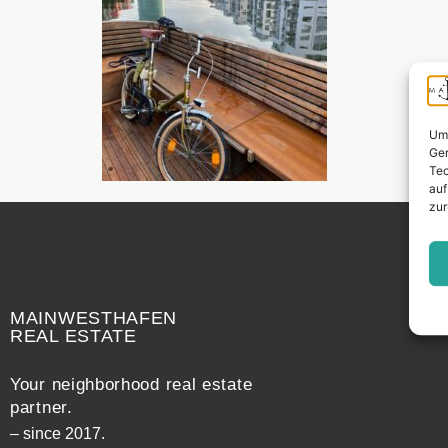
Um 
Ger
Tec
auf
zur
Widerrufsrecht
MAINWESTHAFEN
REAL ESTATE
Your neighborhood real estate
partner.
– since 2017.