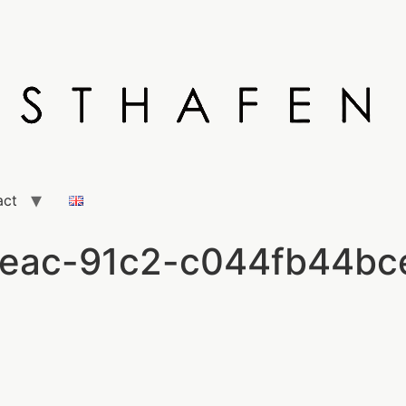
act
4eac-91c2-c044fb44bc