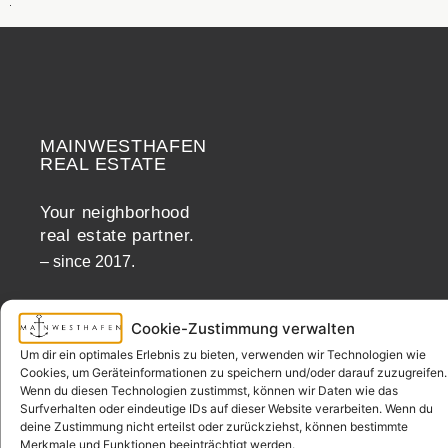
MAINWESTHAFEN
Widerrufsrecht
REAL ESTATE
Your neighborhood
real estate partner.
– since 2017.
Cookie-Zustimmung verwalten
CONTACT
Um dir ein optimales Erlebnis zu bieten, verwenden wir Technologien wie
Cookies, um Geräteinformationen zu speichern und/oder darauf zuzugreifen.
Wenn du diesen Technologien zustimmst, können wir Daten wie das
Address
Surfverhalten oder eindeutige IDs auf dieser Website verarbeiten. Wenn du
deine Zustimmung nicht erteilst oder zurückziehst, können bestimmte
Mainwesthafen Immobilien
Merkmale und Funktionen beeinträchtigt werden.