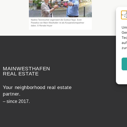
Um 
Ger
Tec
auf
zur
Widerrufsrecht
MAINWESTHAFEN
REAL ESTATE
Your neighborhood real estate
partner.
– since 2017.