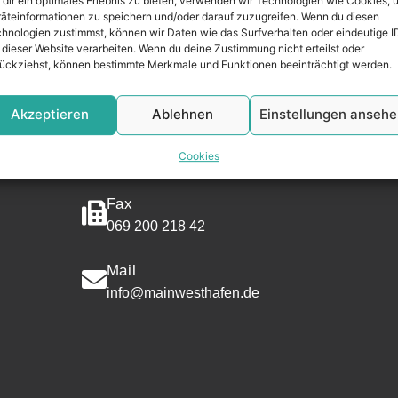
dir ein optimales Erlebnis zu bieten, verwenden wir Technologien wie Cookies, 
äteinformationen zu speichern und/oder darauf zuzugreifen. Wenn du diesen
Address
hnologien zustimmst, können wir Daten wie das Surfverhalten oder eindeutige I
 dieser Website verarbeiten. Wenn du deine Zustimmung nicht erteilst oder
Mainwesthafen Immobilien
ückziehst, können bestimmte Merkmale und Funktionen beeinträchtigt werden.
Speicherstraße 5
60327 Frankfurt
Akzeptieren
Ablehnen
Einstellungen anseh
Phone
Cookies
069 200 218 41
Fax
069 200 218 42
Mail
info@mainwesthafen.de