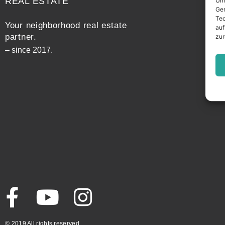
REAL ESTATE
Um 
Ger
Tec
Your neighborhood real estate
auf
partner.
zur
– since 2017.
© 2019 All rights reserved