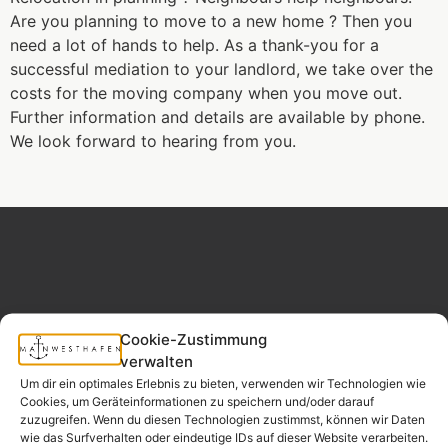
Are you planning to move to a new home ? Then you
need a lot of hands to help. As a thank-you for a
successful mediation to your landlord, we take over the
costs for the moving company when you move out.
Further information and details are available by phone.
We look forward to hearing from you.
MAINWESTHAFEN
Widerrufsrecht
Cookie-Zustimmung
REAL ESTATE
verwalten
Um dir ein optimales Erlebnis zu bieten, verwenden wir Technologien wie
Your neighborhood
Cookies, um Geräteinformationen zu speichern und/oder darauf
real estate partner.
zuzugreifen. Wenn du diesen Technologien zustimmst, können wir Daten
wie das Surfverhalten oder eindeutige IDs auf dieser Website verarbeiten.
– since 2017.