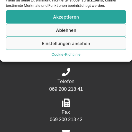
Wenn du deine Zustimmung nicht erteilst oder zurückziehst, können
– seit 2017.
bestimmte Merkmale und Funktionen beeinträchtigt werden.
Akzeptieren
KONTAKT
Ablehnen
Einstellungen ansehen
Adresse
Mainwesthafen Immobilien Speicherstraße 5
Cookie-Richtlinie
60327 Frankfurt
Telefon
069 200 218 41
Fax
069 200 218 42