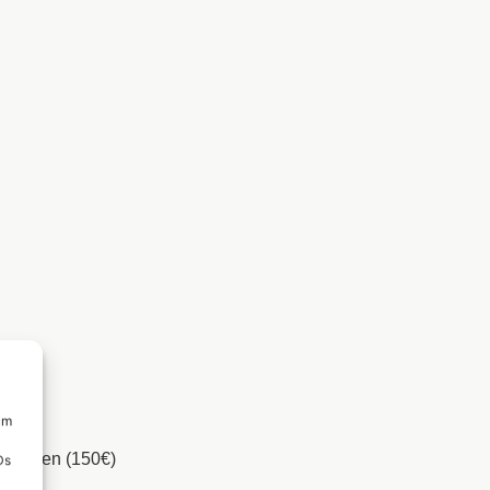
um
t werden (150€)
Ds