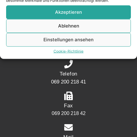
bestimmte Merkmale und Funktionen beeinträchtigt werden.
Akzeptieren
KONTAKT
Ablehnen
Adresse
Einstellungen ansehen
Mainwesthafen Immobilien Speicherstraße 5
60327 Frankfurt
Cookie-Richtlinie
Telefon
069 200 218 41
Fax
069 200 218 42