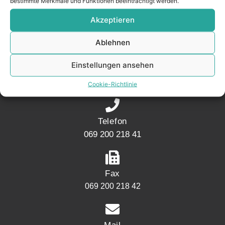
bestimmte Merkmale und Funktionen beeinträchtigt werden.
Akzeptieren
KONTAKT
Ablehnen
Adresse
Einstellungen ansehen
Mainwesthafen Immobilien Speicherstraße 5
60327 Frankfurt
Cookie-Richtlinie
Telefon
069 200 218 41
Fax
069 200 218 42