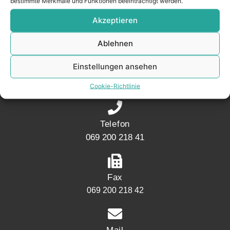
bestimmte Merkmale und Funktionen beeinträchtigt werden.
Akzeptieren
KONTAKT
Ablehnen
Adresse
Einstellungen ansehen
Mainwesthafen Immobilien Speicherstraße 5
60327 Frankfurt
Cookie-Richtlinie
Telefon
069 200 218 41
Fax
069 200 218 42