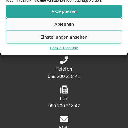
bestimmte Merkmale und Funktionen beeinträchtigt werden.
Akzeptieren
KONTAKT
Ablehnen
Adresse
Einstellungen ansehen
Mainwesthafen Immobilien Speicherstraße 5
60327 Frankfurt
Cookie-Richtlinie
Telefon
069 200 218 41
Fax
069 200 218 42