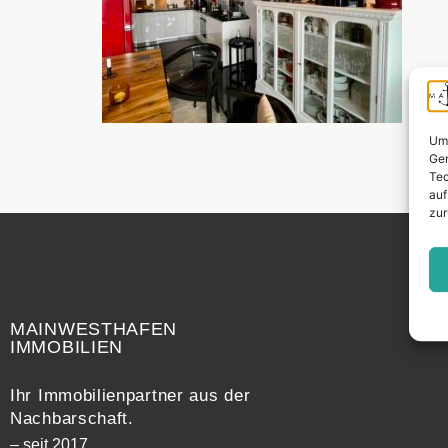
Um 
Ger
Tec
auf
zur
Widerrufsrecht
MAINWESTHAFEN
IMMOBILIEN
Ihr Immobilienpartner aus der
Nachbarschaft.
– seit 2017.