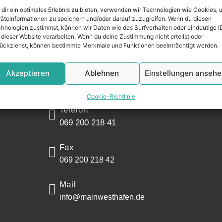
Widerrufsr
dir ein optimales Erlebnis zu bieten, verwenden wir Technologien wie Cookies, 
äteinformationen zu speichern und/oder darauf zuzugreifen. Wenn du diesen
KONTAKT
hnologien zustimmst, können wir Daten wie das Surfverhalten oder eindeutige I
 dieser Website verarbeiten. Wenn du deine Zustimmung nicht erteilst oder
ückziehst, können bestimmte Merkmale und Funktionen beeinträchtigt werden.
Adresse
Mainwesthafen Immobilien
Akzeptieren
Ablehnen
Einstellungen anseh
Speicherstraße 5
60327 Frankfurt
Cookie-Richtlinie
Telefon
069 200 218 41
Fax
069 200 218 42
Mail
info@mainwesthafen.de