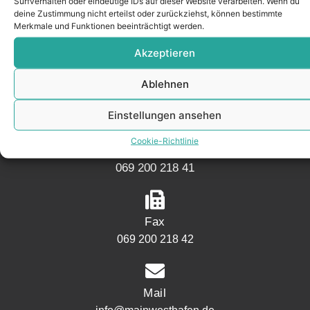
Surfverhalten oder eindeutige IDs auf dieser Website verarbeiten. Wenn du
KONTAKT
deine Zustimmung nicht erteilst oder zurückziehst, können bestimmte
Merkmale und Funktionen beeinträchtigt werden.
Akzeptieren
Adresse
Mainwesthafen Immobilien Speicherstraße 5
Ablehnen
60327 Frankfurt
Einstellungen ansehen
Cookie-Richtlinie
Telefon
069 200 218 41
Fax
069 200 218 42
Mail