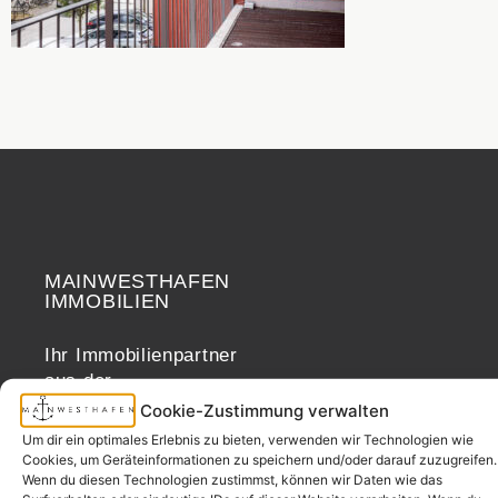
MAINWESTHAFEN
Widerrufsrecht
IMMOBILIEN
Ihr Immobilienpartner
aus der
Nachbarschaft.
Cookie-Zustimmung verwalten
– seit 2017.
Um dir ein optimales Erlebnis zu bieten, verwenden wir Technologien wie
Cookies, um Geräteinformationen zu speichern und/oder darauf zuzugreifen.
Wenn du diesen Technologien zustimmst, können wir Daten wie das