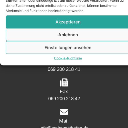
Surfverhalten oder eindeutige IDs auf dieser Website verarbeiten. Wenn du
KONTAKT
deine Zustimmung nicht erteilst oder zurückziehst, können bestimmte
Merkmale und Funktionen beeinträchtigt werden.
Akzeptieren
Adresse
Mainwesthafen Immobilien Speicherstraße 5
Ablehnen
60327 Frankfurt
Einstellungen ansehen
Cookie-Richtlinie
Telefon
069 200 218 41
Fax
069 200 218 42
Mail