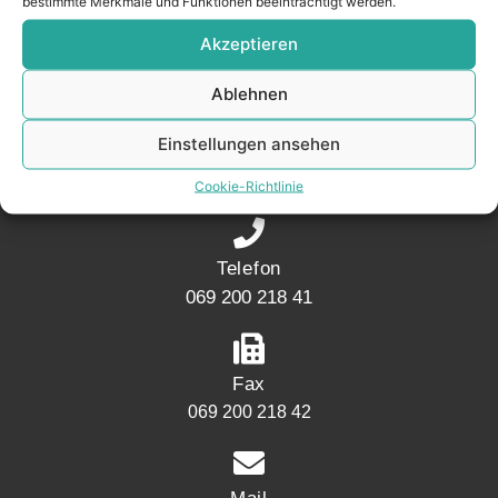
bestimmte Merkmale und Funktionen beeinträchtigt werden.
Akzeptieren
KONTAKT
Ablehnen
Adresse
Einstellungen ansehen
Mainwesthafen Immobilien Speicherstraße 5
60327 Frankfurt
Cookie-Richtlinie
Telefon
069 200 218 41
Fax
069 200 218 42