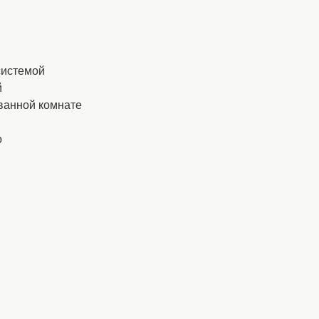
системой
й
ванной комнате
о