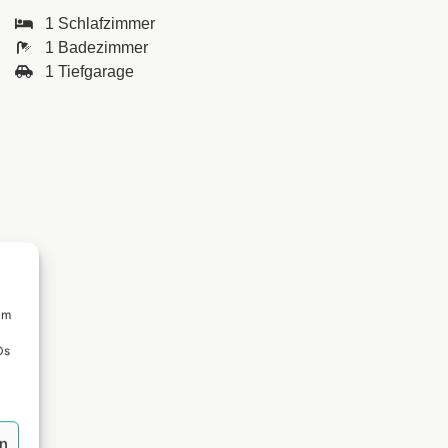
1 Schlafzimmer
1 Badezimmer
1 Tiefgarage
um
Ds
en