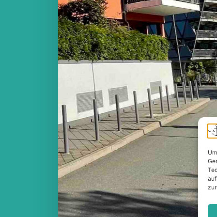
Um 
Ger
Tec
auf
zur