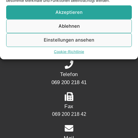
bestimmte Merkmale und Funktionen beeinträchtigt werden.
Akzeptieren
KONTAKT
Ablehnen
Adresse
Einstellungen ansehen
Mainwesthafen Immobilien Speicherstraße 5
60327 Frankfurt
Cookie-Richtlinie
Telefon
069 200 218 41
Fax
069 200 218 42