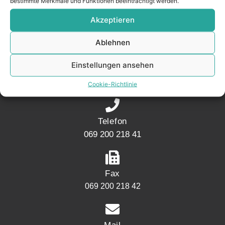
bestimmte Merkmale und Funktionen beeinträchtigt werden.
Akzeptieren
KONTAKT
Ablehnen
Adresse
Einstellungen ansehen
Mainwesthafen Immobilien Speicherstraße 5
60327 Frankfurt
Cookie-Richtlinie
Telefon
069 200 218 41
Fax
069 200 218 42