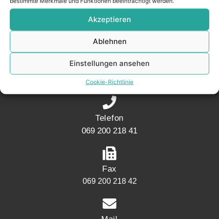
bestimmte Merkmale und Funktionen beeinträchtigt werden.
Akzeptieren
KONTAKT
Ablehnen
Adresse
Einstellungen ansehen
Mainwesthafen Immobilien Speicherstraße 5
60327 Frankfurt
Cookie-Richtlinie
Telefon
069 200 218 41
Fax
069 200 218 42