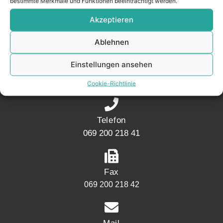
bestimmte Merkmale und Funktionen beeinträchtigt werden.
Akzeptieren
KONTAKT
Ablehnen
Adresse
Einstellungen ansehen
Mainwesthafen Immobilien Speicherstraße 5
60327 Frankfurt
Cookie-Richtlinie
Telefon
069 200 218 41
Fax
069 200 218 42