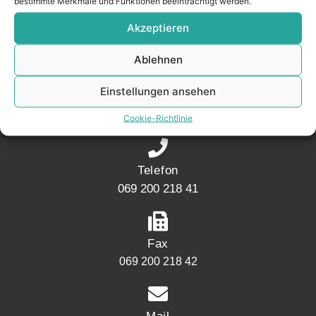
bestimmte Merkmale und Funktionen beeinträchtigt werden.
Akzeptieren
KONTAKT
Ablehnen
Adresse
Einstellungen ansehen
Mainwesthafen Immobilien Speicherstraße 5
60327 Frankfurt
Cookie-Richtlinie
Telefon
069 200 218 41
Fax
069 200 218 42