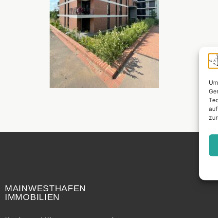
Um 
Ger
Tec
auf
zur
Widerrufsrecht
MAINWESTHAFEN
IMMOBILIEN