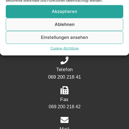
bestimmte Merkmale und Funktionen beeinträchtigt werden.
Akzeptieren
KONTAKT
Ablehnen
Adresse
Einstellungen ansehen
Mainwesthafen Immobilien Speicherstraße 5
60327 Frankfurt
Cookie-Richtlinie
Telefon
069 200 218 41
Fax
069 200 218 42