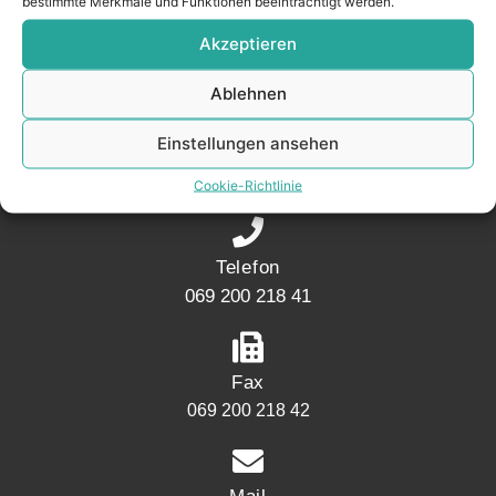
bestimmte Merkmale und Funktionen beeinträchtigt werden.
Akzeptieren
KONTAKT
Ablehnen
Adresse
Einstellungen ansehen
Mainwesthafen Immobilien Speicherstraße 5
60327 Frankfurt
Cookie-Richtlinie
Telefon
069 200 218 41
Fax
069 200 218 42