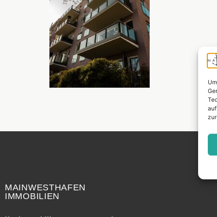
Um 
Ger
Tec
auf
zur
Widerrufsrecht
MAINWESTHAFEN
IMMOBILIEN