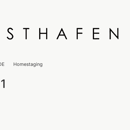
DE
Homestaging
1