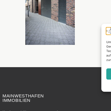
Um 
Ger
Tec
auf
zur
Widerrufsrecht
MAINWESTHAFEN
IMMOBILIEN