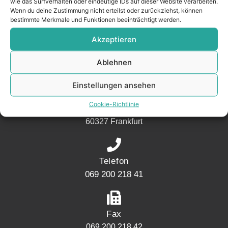
wie das Surfverhalten oder eindeutige IDs auf dieser Website verarbeiten.
Nachbarschaft.
Wenn du deine Zustimmung nicht erteilst oder zurückziehst, können
bestimmte Merkmale und Funktionen beeinträchtigt werden.
– seit 2017.
Akzeptieren
KONTAKT
Ablehnen
Einstellungen ansehen
Adresse
Cookie-Richtlinie
Mainwesthafen Immobilien Speicherstraße 5
60327 Frankfurt
Telefon
069 200 218 41
Fax
069 200 218 42