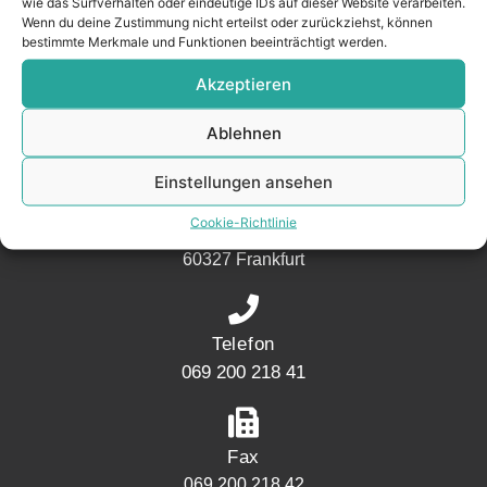
wie das Surfverhalten oder eindeutige IDs auf dieser Website verarbeiten.
Nachbarschaft.
Wenn du deine Zustimmung nicht erteilst oder zurückziehst, können
bestimmte Merkmale und Funktionen beeinträchtigt werden.
– seit 2017.
Akzeptieren
KONTAKT
Ablehnen
Einstellungen ansehen
Adresse
Cookie-Richtlinie
Mainwesthafen Immobilien Speicherstraße 5
60327 Frankfurt
Telefon
069 200 218 41
Fax
069 200 218 42