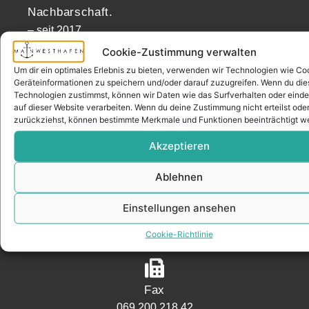
Nachbarschaft.
– seit 2017.
Cookie-Zustimmung verwalten
Um dir ein optimales Erlebnis zu bieten, verwenden wir Technologien wie Co
KONTAKT
Geräteinformationen zu speichern und/oder darauf zuzugreifen. Wenn du di
Technologien zustimmst, können wir Daten wie das Surfverhalten oder einde
auf dieser Website verarbeiten. Wenn du deine Zustimmung nicht erteilst ode
zurückziehst, können bestimmte Merkmale und Funktionen beeinträchtigt w
Adresse
Akzeptieren
Mainwesthafen Immobilien Speicherstraße 5
60327 Frankfurt
Ablehnen
Einstellungen ansehen
Telefon
Cookie-Richtlinie
069 200 218 41
Fax
069 200 218 42