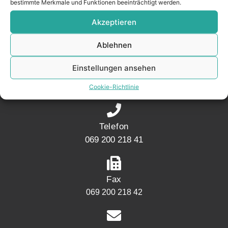
bestimmte Merkmale und Funktionen beeinträchtigt werden.
Akzeptieren
KONTAKT
Ablehnen
Adresse
Einstellungen ansehen
Mainwesthafen Immobilien Speicherstraße 5
60327 Frankfurt
Cookie-Richtlinie
Telefon
069 200 218 41
Fax
069 200 218 42