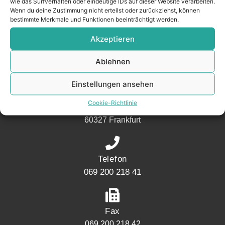
wie das Surfverhalten oder eindeutige IDs auf dieser Website verarbeiten.
Nachbarschaft.
Wenn du deine Zustimmung nicht erteilst oder zurückziehst, können
bestimmte Merkmale und Funktionen beeinträchtigt werden.
– seit 2017.
Akzeptieren
KONTAKT
Ablehnen
Einstellungen ansehen
Adresse
Cookie-Richtlinie
Mainwesthafen Immobilien Speicherstraße 5
60327 Frankfurt
Telefon
069 200 218 41
Fax
069 200 218 42