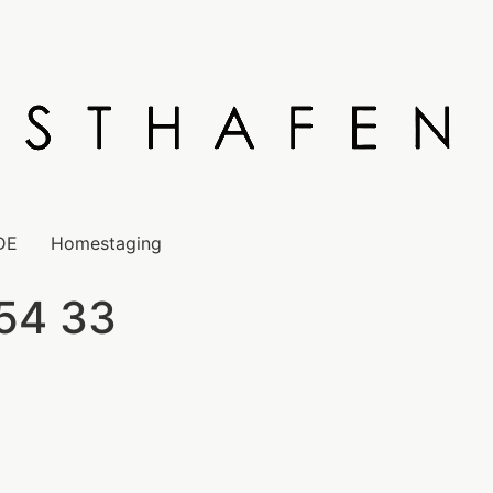
DE
Homestaging
 54 33