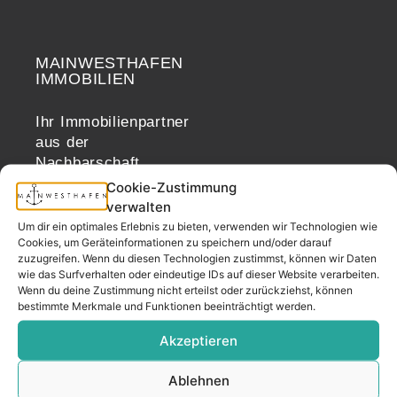
MAINWESTHAFEN
Widerrufsrecht
IMMOBILIEN
Ihr Immobilienpartner
aus der
Nachbarschaft.
– seit 2017.
Cookie-Zustimmung
verwalten
Um dir ein optimales Erlebnis zu bieten, verwenden wir Technologien wie
Cookies, um Geräteinformationen zu speichern und/oder darauf
KONTAKT
zuzugreifen. Wenn du diesen Technologien zustimmst, können wir Daten
wie das Surfverhalten oder eindeutige IDs auf dieser Website verarbeiten.
Wenn du deine Zustimmung nicht erteilst oder zurückziehst, können
bestimmte Merkmale und Funktionen beeinträchtigt werden.
Adresse
Mainwesthafen Immobilien Speicherstraße 5
Akzeptieren
60327 Frankfurt
Ablehnen