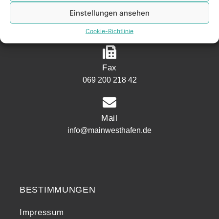
Einstellungen ansehen
Telefon
069 200 218 41
Cookie-Richtlinie
Fax
069 200 218 42
Mail
info@mainwesthafen.de
Widerrufsrecht
BESTIMMUNGEN
Impressum