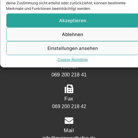
deine Zustimmung nicht erteilst oder zurückziehst, können bestimmte
KONTAKT
Merkmale und Funktionen beeinträchtigt werden.
Akzeptieren
Adresse
Ablehnen
Mainwesthafen Immobilien Speicherstraße 5
60327 Frankfurt
Einstellungen ansehen
Cookie-Richtlinie
Telefon
069 200 218 41
Fax
069 200 218 42
Mail