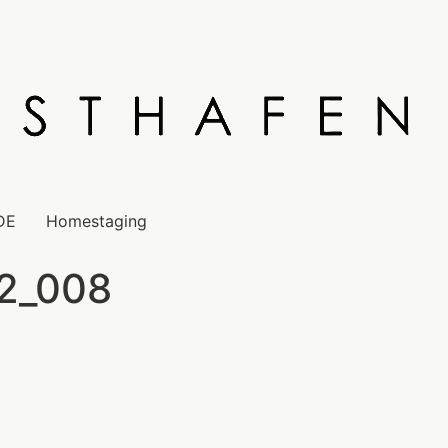
DE
Homestaging
12_008