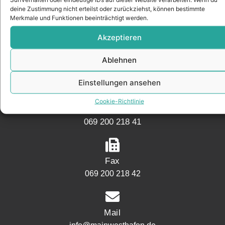
KONTAKT
deine Zustimmung nicht erteilst oder zurückziehst, können bestimmte
Merkmale und Funktionen beeinträchtigt werden.
Akzeptieren
Adresse
Mainwesthafen Immobilien Speicherstraße 5
Ablehnen
60327 Frankfurt
Einstellungen ansehen
Cookie-Richtlinie
Telefon
069 200 218 41
Fax
069 200 218 42
Mail