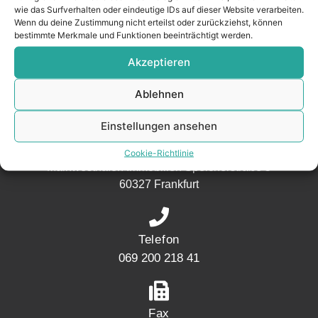
wie das Surfverhalten oder eindeutige IDs auf dieser Website verarbeiten.
aus der
Wenn du deine Zustimmung nicht erteilst oder zurückziehst, können
Nachbarschaft.
bestimmte Merkmale und Funktionen beeinträchtigt werden.
– seit 2017.
Akzeptieren
Ablehnen
KONTAKT
Einstellungen ansehen
Adresse
Cookie-Richtlinie
Mainwesthafen Immobilien Speicherstraße 5
60327 Frankfurt
Telefon
069 200 218 41
Fax