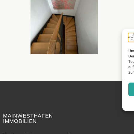
Um 
Ger
Tec
auf
zur
Widerrufsrecht
MAINWESTHAFEN
IMMOBILIEN