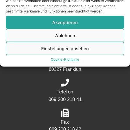
wie das Surfverhalten oder eindeutige IDs auf dieser Website verarbeiten.
Nachbarschaft.
Wenn du deine Zustimmung nicht erteilst oder zurückziehst, können
bestimmte Merkmale und Funktionen beeinträchtigt werden.
– seit 2017.
Akzeptieren
KONTAKT
Ablehnen
Einstellungen ansehen
Adresse
Cookie-Richtlinie
Mainwesthafen Immobilien Speicherstraße 5
60327 Frankfurt
Telefon
069 200 218 41
Fax
069 200 218 42